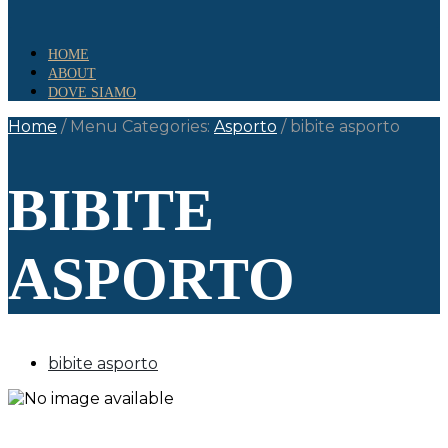
HOME
ABOUT
DOVE SIAMO
Home
/
Menu Categories:
Asporto
/
bibite asporto
BIBITE
ASPORTO
bibite asporto