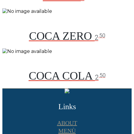
COCA ZERO
.50
2
COCA COLA
.50
2
Links
ABOUT
MENÙ