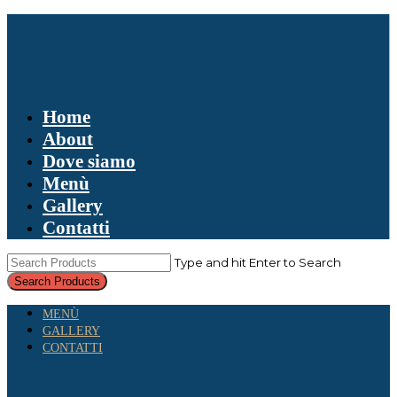
Home
About
Dove siamo
Menù
Gallery
Contatti
Type and hit Enter to Search
MENÙ
GALLERY
CONTATTI