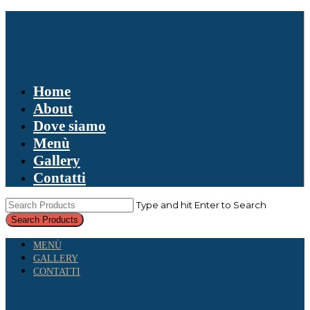
Home
About
Dove siamo
Menù
Gallery
Contatti
Type and hit Enter to Search
MENÙ
GALLERY
CONTATTI