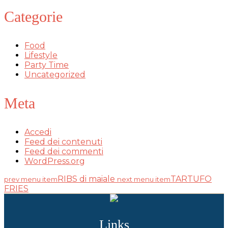
Categorie
Food
Lifestyle
Party Time
Uncategorized
Meta
Accedi
Feed dei contenuti
Feed dei commenti
WordPress.org
RIBS di maiale
TARTUFO
prev menu item
next menu item
FRIES
Links