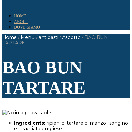
HOME
ABOUT
DOVE SIAMO
Home
/
Menu
/
antipasti
/
Asporto
/
BAO BUN
TARTARE
BAO BUN
TARTARE
Ingredients:
ripieni di tartare di manzo , songino
e stracciata pugliese