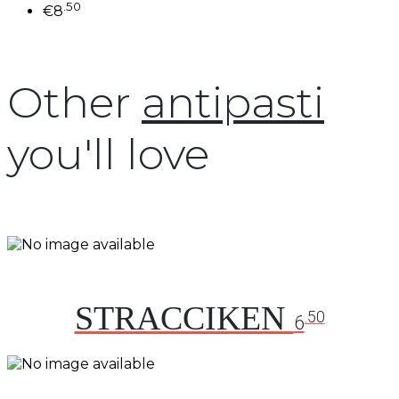
.50
€
8
Other
antipasti
you'll love
STRACCIKEN
.50
6